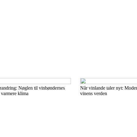
orandring: Nøglen til vinbøndernes
Når vinlande taler nyt: Mod
et varmere klima
vinens verden