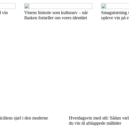
d vin
Vinens historie som kulturarv – når
Smagstræning s
flasken fortæller om vores identitet
opleve vin på e
ciliens sjæl i den moderne
Hverdagsvin med stil: Sådan væl
du vin til afslappede måltider