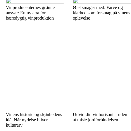
Vinproducenternes grønne
Øjet smager med: Farve og
ansvar: En ny æra for
klarhed som forsmag på vinens
bæredygtig vinproduktion
oplevelse
Vinens historie og skønhedens
Udvid din vinhorisont – uden
idé: Når nydelse bliver
at miste jordforbindelsen
kulturarv