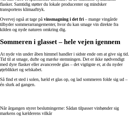
flasker. Samtidig støtter du lokale producenter og mindsker
transportens klimaaftryk.
Overvej også at tage på
vinsmagning i det fri
– mange vingårde
tilbyder sommerarrangementer, hvor du kan smage vin direkte fra
kilden og nyde naturen omkring dig.
Sommeren i glasset – hele vejen igennem
At nyde vin under åben himmel handler i sidste ende om at give sig tid.
Tid til at smage, dufte og mærke stemningen. Det er ikke nødvendigt
med dyre flasker eller avancerede glas – det vigtigste er, at du nyder
øjeblikket og selskabet.
Så find et sted i solen, hæld et glas op, og lad sommeren folde sig ud –
én slurk ad gangen.
Når årgangen styrer beslutningerne: Sådan tilpasser vinbønder sig
markens og kælderens vilkår