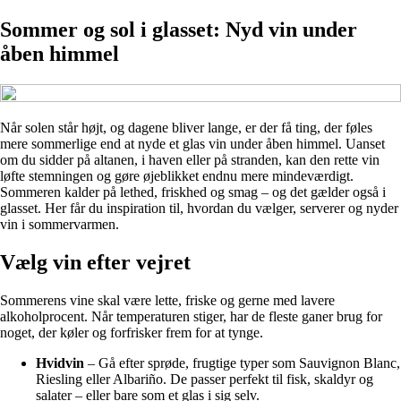
Sommer og sol i glasset: Nyd vin under
åben himmel
Når solen står højt, og dagene bliver lange, er der få ting, der føles
mere sommerlige end at nyde et glas vin under åben himmel. Uanset
om du sidder på altanen, i haven eller på stranden, kan den rette vin
løfte stemningen og gøre øjeblikket endnu mere mindeværdigt.
Sommeren kalder på lethed, friskhed og smag – og det gælder også i
glasset. Her får du inspiration til, hvordan du vælger, serverer og nyder
vin i sommervarmen.
Vælg vin efter vejret
Sommerens vine skal være lette, friske og gerne med lavere
alkoholprocent. Når temperaturen stiger, har de fleste ganer brug for
noget, der køler og forfrisker frem for at tynge.
Hvidvin
– Gå efter sprøde, frugtige typer som Sauvignon Blanc,
Riesling eller Albariño. De passer perfekt til fisk, skaldyr og
salater – eller bare som et glas i sig selv.