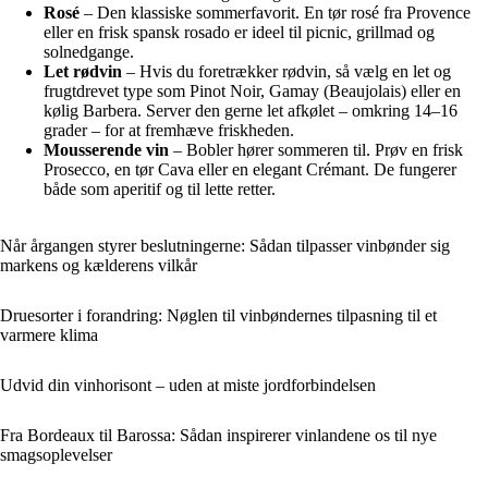
Rosé
– Den klassiske sommerfavorit. En tør rosé fra Provence
eller en frisk spansk rosado er ideel til picnic, grillmad og
solnedgange.
Let rødvin
– Hvis du foretrækker rødvin, så vælg en let og
frugtdrevet type som Pinot Noir, Gamay (Beaujolais) eller en
kølig Barbera. Server den gerne let afkølet – omkring 14–16
grader – for at fremhæve friskheden.
Mousserende vin
– Bobler hører sommeren til. Prøv en frisk
Prosecco, en tør Cava eller en elegant Crémant. De fungerer
både som aperitif og til lette retter.
Når årgangen styrer beslutningerne: Sådan tilpasser vinbønder sig
markens og kælderens vilkår
Druesorter i forandring: Nøglen til vinbøndernes tilpasning til et
varmere klima
Udvid din vinhorisont – uden at miste jordforbindelsen
Fra Bordeaux til Barossa: Sådan inspirerer vinlandene os til nye
smagsoplevelser