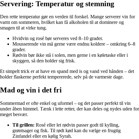
Servering: Temperatur og stemning
Den rette temperatur gør en verden til forskel. Mange serverer vin for
varm om sommeren, hvilket kan få alkoholen til at dominere og
smagen til at virke tung.
Hvidvin og rosé bør serveres ved 8–10 grader.
Mousserende vin må gerne være endnu koldere – omkring 6–8
grader.
Rødvin bør ikke stå i solen, men gerne i en køletaske eller i
skyggen, så den holder sig frisk.
Et simpelt trick er at have en spand med is og vand ved hånden – det
holder flaskerne perfekt tempererede, selv på de varmeste dage.
Mad og vin i det fri
Sommermad er ofte enkel og uformel – og det passer perfekt til vin
under åben himmel. Tænk i lette retter, der kan deles og nydes uden for
meget besvær.
Til grillen:
Rosé eller let rødvin passer godt til kylling,
grøntsager og fisk. Til rødt kød kan du vælge en frugtig
Zinfandel eller en kølig Syrah.