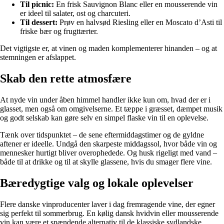
Til picnic:
En frisk Sauvignon Blanc eller en mousserende vin
er ideel til salater, ost og charcuteri.
Til dessert:
Prøv en halvsød Riesling eller en Moscato d’Asti til
friske bær og frugttærter.
Det vigtigste er, at vinen og maden komplementerer hinanden – og at
stemningen er afslappet.
Skab den rette atmosfære
At nyde vin under åben himmel handler ikke kun om, hvad der er i
glasset, men også om omgivelserne. Et tæppe i græsset, dæmpet musik
og godt selskab kan gøre selv en simpel flaske vin til en oplevelse.
Tænk over tidspunktet – de sene eftermiddagstimer og de gyldne
aftener er ideelle. Undgå den skarpeste middagssol, hvor både vin og
mennesker hurtigt bliver overophedede. Og husk rigeligt med vand –
både til at drikke og til at skylle glassene, hvis du smager flere vine.
Bæredygtige valg og lokale oplevelser
Flere danske vinproducenter laver i dag fremragende vine, der egner
sig perfekt til sommerbrug. En kølig dansk hvidvin eller mousserende
vin kan være et spændende alternativ til de klassiske sydlandske